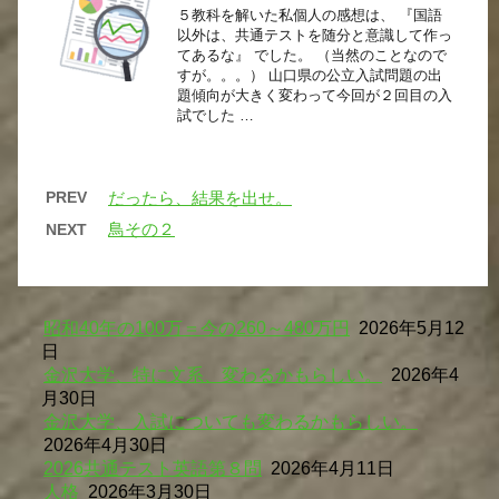
５教科を解いた私個人の感想は、 『国語
以外は、共通テストを随分と意識して作っ
てあるな』 でした。 （当然のことなので
すが。。。） 山口県の公立入試問題の出
題傾向が大きく変わって今回が２回目の入
試でした …
PREV
だったら、結果を出せ。
鳥その２
NEXT
昭和40年の100万＝今の260～480万円
2026年5月12
日
金沢大学、特に文系、変わるかもらしい。
2026年4
月30日
金沢大学、入試についても変わるかもらしい。
2026年4月30日
2026共通テスト英語第８問
2026年4月11日
人格
2026年3月30日