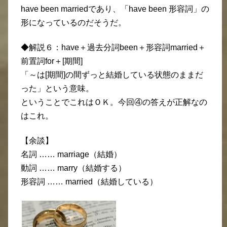
have been marriedであり、「have been 形容詞」の
形になっているのだそうだ。
◆解説６：have＋過去分詞been＋形容詞married＋
前置詞for＋[期間]
「～は[期間]の間ずっと結婚している状態のままだ
った」という意味。
ということでこれはＯＫ。今回④の答えが正解なの
はこれ。
【余談】
名詞 …… marriage（結婚）
動詞 …… marry（結婚する）
形容詞 …… married（結婚している）