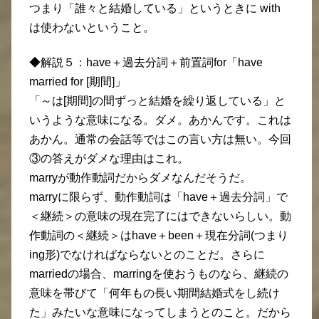
つまり「誰々と結婚している」というときに with
は使わないということ。
◆解説５：have＋過去分詞＋前置詞for「have
married for [期間]」
「～は[期間]の間ずっと結婚を繰り返している」と
いうような意味になる。ダメ。あかんです。これは
あかん。通常の会話等ではこの言い方は無い。今回
③の答えがダメな理由はこれ。
marryが動作動詞だからダメなんだそうだ。
marryに限らず、動作動詞は「have＋過去分詞」で
＜継続＞の意味の現在完了にはできないらしい。動
作動詞の＜継続＞はhave＋been＋現在分詞(つまり
ing形)でなければならないとのことだ。さらに
marriedの場合、marringを使おうものなら、継続の
意味を帯びて「何年もの長い期間結婚式をし続け
た」みたいな意味になってしまうとのこと。だから