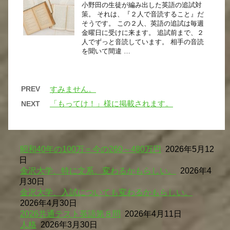
小野田の生徒が編み出した英語の追試対
策。 それは、『２人で音読すること』だ
そうです。 この２人、英語の追試は毎週
金曜日に受けに来ます。 追試前まで、２
人でずっと音読しています。 相手の音読
を聞いて間違 …
PREV
すみません。
「もってけ！」様に掲載されます。
NEXT
昭和40年の100万＝今の260～480万円
2026年5月12
日
金沢大学、特に文系、変わるかもらしい。
2026年4
月30日
金沢大学、入試についても変わるかもらしい。
2026年4月30日
2026共通テスト英語第８問
2026年4月11日
人格
2026年3月30日