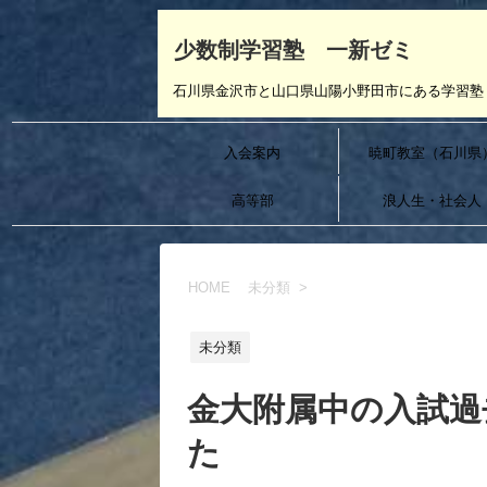
少数制学習塾 一新ゼミ
石川県金沢市と山口県山陽小野田市にある学習塾 
入会案内
暁町教室（石川県
高等部
浪人生・社会人
HOME
未分類
>
未分類
金大附属中の入試過
た