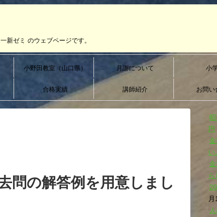
一新ゼミ のウェブページです。
）
小野田教室（山口県）
月謝について
小
合格実績
講師紹介
お問い
昭
円
金
い
金
ら
去問の解答例を用意しまし
2
月
人