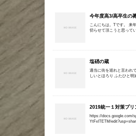
今年度高3/高卒生の
こんにちは。Tです。 来
切らせて頂こうと思ってい
塩硝の蔵
適当に街を巡れと言われて
しいとほろり ふたひと明滅や
2019統一１対策プリ
https://docs.google.co
YtFxlTETM/edit?usp=sha