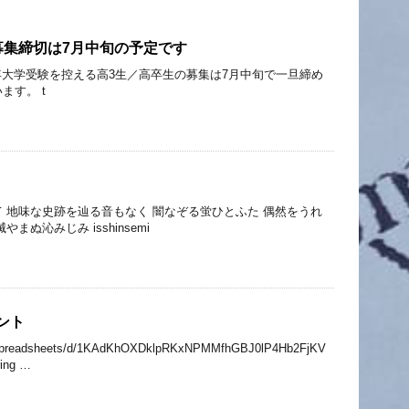
募集締切は7月中旬の予定です
年大学受験を控える高3生／高卒生の募集は7月中旬で一旦締め
ます。 t
 地味な史跡を辿る音もなく 闇なぞる蛍ひとふた 偶然をうれ
まぬ沁みじみ isshinsemi
ント
m/spreadsheets/d/1KAdKhOXDklpRKxNPMMfhGBJ0lP4Hb2FjKV
ring …