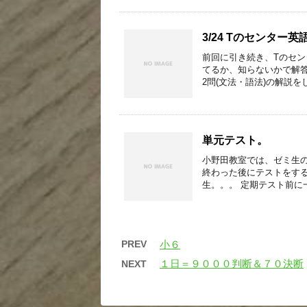
3/24 Tのセンター英
前回に引き続き、Tのセン
てるか、知らないかで解答
2問(文法・語法)の解説を
単元テスト。
小野田教室では、ゼミ生
終わった後にテストをす
生。。。 定期テスト前に
PREV
小６
１日＝９０００判断＆７０決断
NEXT