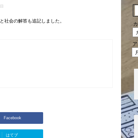
2日
と社会の解答も追記しました。
カ
ア
Facebook
はてブ