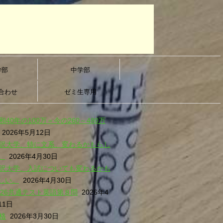
学部
中学部
合わせ
ゼミ生専用
和40年の100万＝今の260～480万
2026年5月12日
沢大学、特に文系、変わるかもらし
。
2026年4月30日
沢大学、入試についても変わるかも
しい。
2026年4月30日
026共通テスト英語第８問
2026年4
11日
格
2026年3月30日