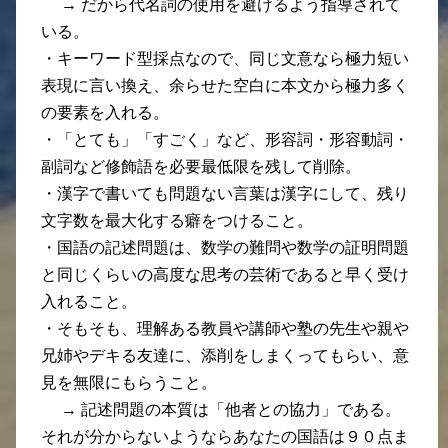
→ だから代名詞の使用を避けるよう指導されて
いる。
・キーワード型採点なので、同じ文意なら極力短い
表現に言い換え、余らせた空白に本文から極力多く
の要素を入れる。
・「とても」「すごく」など、形容詞・形容動詞・
副詞など修飾語を必要最低限を残して削除。
・漢字で書いても問題ない言葉は漢字にして、残り
文字数を最大化する癖をつけること。
・国語の記述問題は、数学の難問や数学の証明問題
と同じくらいの高度な思考の芸術であると早く受け
入れること。
・そもそも、理解ある教員や講師や塾の先生や親や
兄姉やデキる友達に、添削をしまくってもらい、意
見を無限にもらうこと。
→ 記述問題の本質は「他者との協力」である。
それが分からないようならあなたの国語は９０点ま