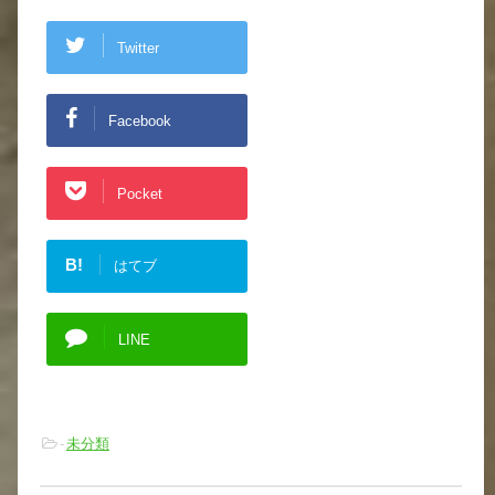
Twitter
Facebook
Pocket
B!
はてブ
LINE
-
未分類