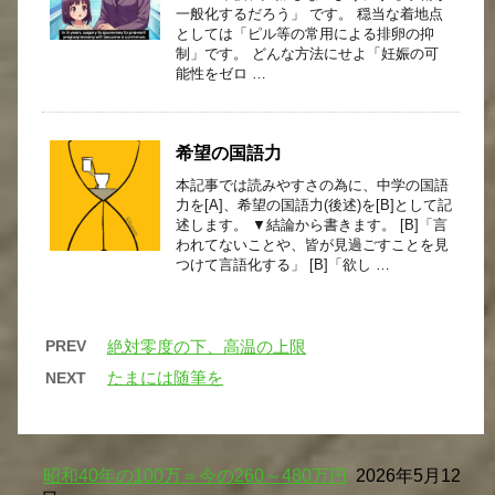
一般化するだろう」 です。 穏当な着地点
としては「ピル等の常用による排卵の抑
制」です。 どんな方法にせよ「妊娠の可
能性をゼロ …
希望の国語力
本記事では読みやすさの為に、中学の国語
力を[A]、希望の国語力(後述)を[B]として記
述します。 ▼結論から書きます。 [B]「言
われてないことや、皆が見過ごすことを見
つけて言語化する」 [B]「欲し …
PREV
絶対零度の下、高温の上限
たまには随筆を
NEXT
昭和40年の100万＝今の260～480万円
2026年5月12