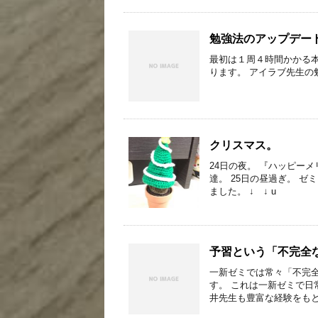
勉強法のアップデー
最初は１周４時間かかる
ります。 アイラブ先生の勉強
クリスマス。
24日の夜。 『ハッピー
達。 25日の昼過ぎ。 
ました。 ↓ ↓ u
予習という「不完全
一新ゼミでは常々「不完
す。 これは一新ゼミで
井先生も豊富な経験をもと