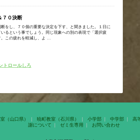
＆７０決断
判断をし、７０個の重要な決定を下す、と聞きました。１日に
ているという事でしょう。同じ現象への別の表現で「選択疲
。この疲れを軽減し、よ …
ントロールしろ
教室（山口県）
暁町教室（石川県）
小学部
中学部
高
謝について
ゼミ生専用
お問い合わせ