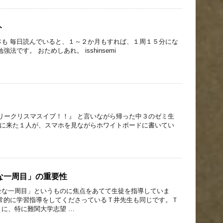
ト
本も 毎日読んでいると、１～２か月もすれば、１周１５分にな
法です。 おためしあれ。 isshinsemi
メリークリスマスイブ！！』 と言いながら帰った中３のゼミ生
ゼミに来た１人が、スマホを見ながらホワイトボードに書いてい
な一周目」の重要性
全な一周目」というものに焦点をあてて生徒を指導していま
日常的に学習指導をしてくださっているＴ井先生も同じです。Ｔ
に、特に難関大学志望 …