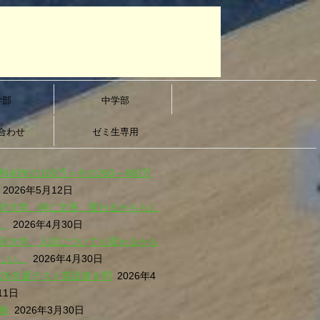
学部
中学部
合わせ
ゼミ生専用
和40年の100万＝今の260～480万
2026年5月12日
沢大学、特に文系、変わるかもらし
。
2026年4月30日
沢大学、入試についても変わるかも
しい。
2026年4月30日
026共通テスト英語第８問
2026年4
11日
格
2026年3月30日