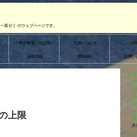
一新ゼミ のウェブページです。
）
小野田教室（山口県）
月謝について
小
合格実績
講師紹介
お問い
昭
円
金
い
金
ら
の上限
2
月
人