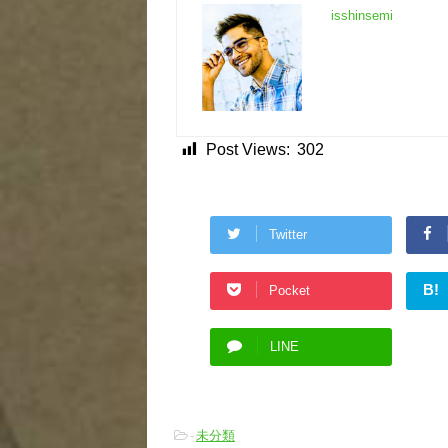
isshinsemi
Post Views:
302
Twitter
B!
Pocket
LINE
-
未分類