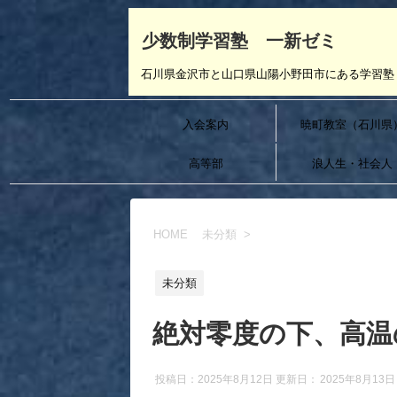
少数制学習塾 一新ゼミ
石川県金沢市と山口県山陽小野田市にある学習塾 
入会案内
暁町教室（石川県
高等部
浪人生・社会人
HOME
未分類
>
未分類
絶対零度の下、高温
投稿日：2025年8月12日 更新日：
2025年8月13日