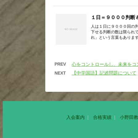
１日＝９０００判断
人は１日に９０００回の
下せる判断の数は限られ
れ」という言葉もあります
PREV
心をコントロールし、未来をコ
【中学国語】記述問題について
NEXT
入会案内
合格実績
小野田