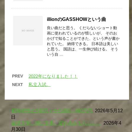
illionのGASSHOWという曲
良い曲だと思う。 くだらないショート動
画に使われているのが惜しいが、 そのお
かげで知ることができた、という声が書か
れていた。 納得できる。 日本語は美しい
と思う。 国語は、一生伸び続ける。 そう
いう自 …
PREV
2022年になりました！！
私立入試。
NEXT
昭和40年の100万＝今の260～480万円
2026年5月12
日
金沢大学、特に文系、変わるかもらしい。
2026年4
月30日