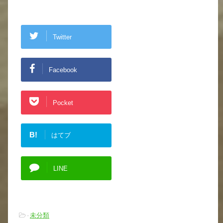
Twitter
Facebook
Pocket
B!
はてブ
LINE
-
未分類