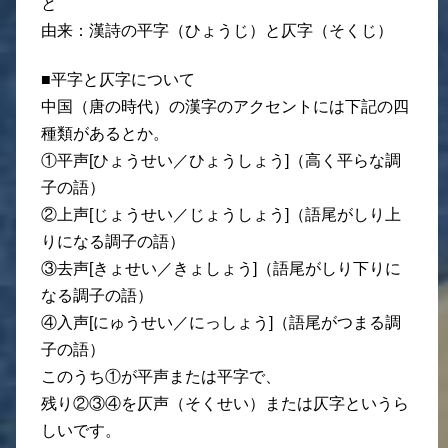
と
由来：漢詩の平字（ひょうじ）と仄字（そくじ）
■平字と仄字について
中国（唐の時代）の漢字のアクセントには下記の四
種類があるとか。
①平声[ひょうせい／ひょうしょう]（高く平らな調
子の語）
②上声[じょうせい／じょうしょう]（語尾がしり上
りになる調子の語）
③去声[きょせい／きょしょう]（語尾がしり下りに
なる調子の語）
④入声[にゅうせい／にっしょう]（語尾がつまる調
子の語）
このうち①が平声または平字で、
残り②③④を仄声（そくせい）または仄字というら
しいです。