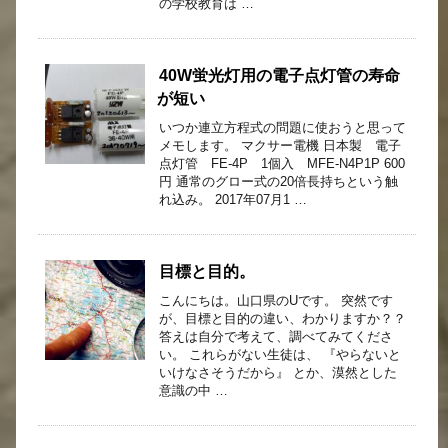
の学校教育は …
40W蛍光灯用の電子点灯管の寿命
が短い
いつか連立方程式の問題に使おうと思って
メモします。 マクサー電機 日本製 電子
点灯管 FE-4P 1個入 MFE-N4P1P 600
円 通常のグロー式の20倍長持ちという触
れ込み。 2017年07月1 …
目標と目的。
こんにちは。山口県のUです。 突然です
が、目標と目的の違い、わかりますか？？
答えは自分で考えて、調べてみてくださ
い。 これらがない生徒は、 『やらないと
いけなさそうだから』 とか、漠然とした
意識の中 …