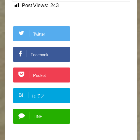
Post Views:
243
Twitter
Facebook
Pocket
B!
はてブ
LINE