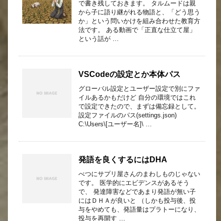
で書き残しておきます。 タルムードは親
から子に語り継がれる物語と、「どう思う
か」という問いかけを組み合わせた教育方
法です。 ある動画で「正直な仕立て屋」
という話が …
VSCodeの設定とか本体パス
グローバル設定とユーザー設定で別にファ
イルあるかもだけど 自分の環境ではこれ
で設定できたので、まずは備忘録として。
設定ファイルのパス(settings.json)
C:\Users\[ユーザー名]\ …
発語を良くするにはDHA
べつにサプリ屋さんのまわしものじゃない
です。 医学的にエビデンスがあるそう
で、 発達障害などであまり発語が無い子
にはＤＨＡが良いと （しかも投与後、投
与をやめても、発語量はプラトーになり、
投与を再開す …