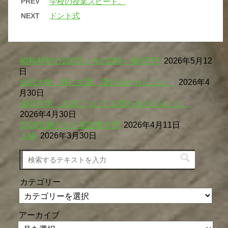
PREV
学校の授業スピード。
ドント式
NEXT
昭和40年の100万＝今の260～480万円
2026年5月12
日
金沢大学、特に文系、変わるかもらしい。
2026年4
月30日
金沢大学、入試についても変わるかもらしい。
2026年4月30日
2026共通テスト英語第８問
2026年4月11日
人格
2026年3月30日
カテゴリー
アーカイブ