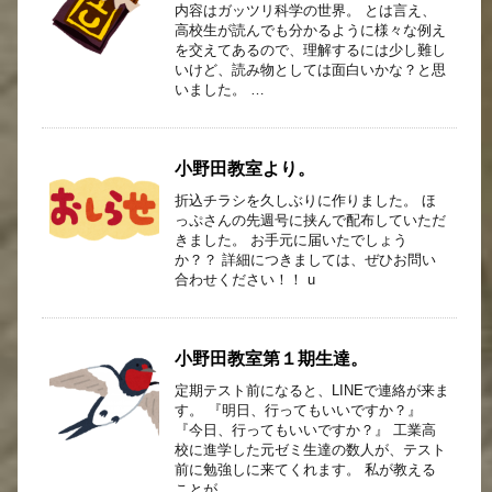
内容はガッツリ科学の世界。 とは言え、
高校生が読んでも分かるように様々な例え
を交えてあるので、理解するには少し難し
いけど、読み物としては面白いかな？と思
いました。 …
小野田教室より。
折込チラシを久しぶりに作りました。 ほ
っぷさんの先週号に挟んで配布していただ
きました。 お手元に届いたでしょう
か？？ 詳細につきましては、ぜひお問い
合わせください！！ u
小野田教室第１期生達。
定期テスト前になると、LINEで連絡が来ま
す。 『明日、行ってもいいですか？』
『今日、行ってもいいですか？』 工業高
校に進学した元ゼミ生達の数人が、テスト
前に勉強しに来てくれます。 私が教える
ことが …