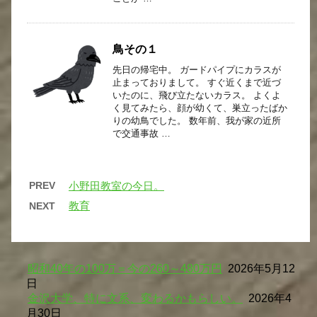
鳥その１
先日の帰宅中。 ガードパイプにカラスが
止まっておりまして。 すぐ近くまで近づ
いたのに、飛び立たないカラス。 よくよ
く見てみたら、顔が幼くて、巣立ったばか
りの幼鳥でした。 数年前、我が家の近所
で交通事故 …
PREV
小野田教室の今日。
教育
NEXT
昭和40年の100万＝今の260～480万円
2026年5月12
日
金沢大学、特に文系、変わるかもらしい。
2026年4
月30日