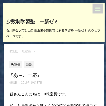
少数制学習塾 一新ゼミ
石川県金沢市と山口県山陽小野田市にある学習塾 一新ゼミ のウェブ
ページです。
HOME
教室長
>
教室長
雑記
『あ～、一応』
投稿日：
2019年10月17日
皆さんこんにちは、u教室長です。
私、お昼過ぎからほとんどの時間を教室内で過ごす