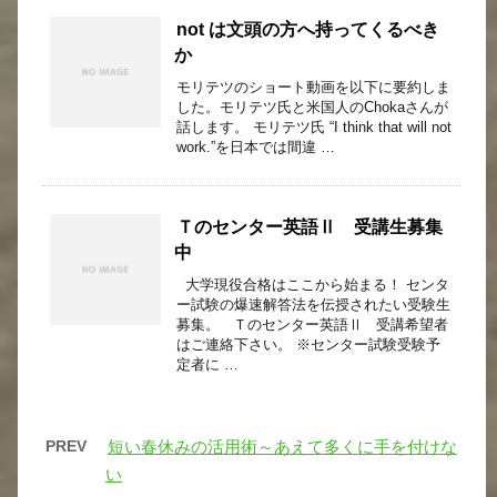
not は文頭の方へ持ってくるべき
か
モリテツのショート動画を以下に要約しま
した。モリテツ氏と米国人のChokaさんが
話します。 モリテツ氏 “I think that will not
work.”を日本では間違 …
Ｔのセンター英語Ⅱ 受講生募集
中
大学現役合格はここから始まる！ センタ
ー試験の爆速解答法を伝授されたい受験生
募集。 Ｔのセンター英語Ⅱ 受講希望者
はご連絡下さい。 ※センター試験受験予
定者に …
PREV
短い春休みの活用術～あえて多くに手を付けな
い