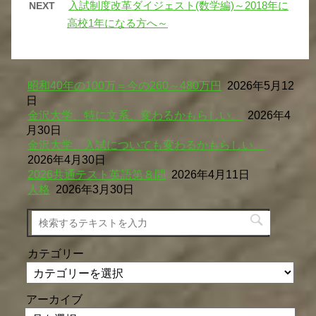
入試制度改革ダイジェスト(数学編)～2018年に
NEXT
高校1年になる方へ～
昭和40年の100万＝今の260～480万円
2026年5月12
日
金沢大学、特に文系、変わるかもらしい。
2026年4
月30日
金沢大学、入試についても変わるかもらしい。
2026年4月30日
2026共通テスト英語第８問
2026年4月11日
人格
2026年3月30日
カテゴリー
アーカイブ