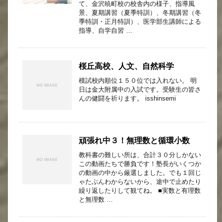
て、金沢暁町校の校舎内の様子、指導風
景、夏期講習（夏季特訓）、冬期講習（冬
季特訓・正月特訓）、医学部生講師による
指導、自学自習 …
桜丘高校、人文、自然科学
模試校内順位１５０位では入れない。 明
日は金大附属中の入試です。受験生の皆さ
んの健闘を祈ります。 isshinsemi
頑張れ中３！無理数と循環小数
教科書の難しい所は、合計３０分しかない
この動画たちで勝負です！塾長がいくつか
の動画の中から厳選しました。でも１回じ
ゃたぶんわからないから、途中で止めたり
繰り返したりして観てね。 ■実数と有理数
と無理数 …