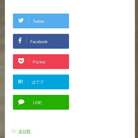
Twitter
Facebook
Pocket
B!
はてブ
LINE
-
未分類