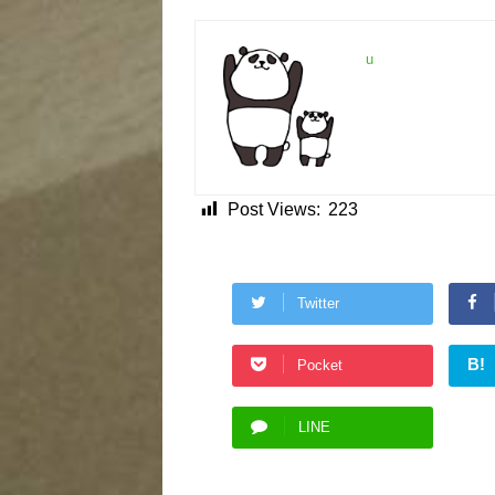
u
Post Views:
223
Twitter
B!
Pocket
LINE