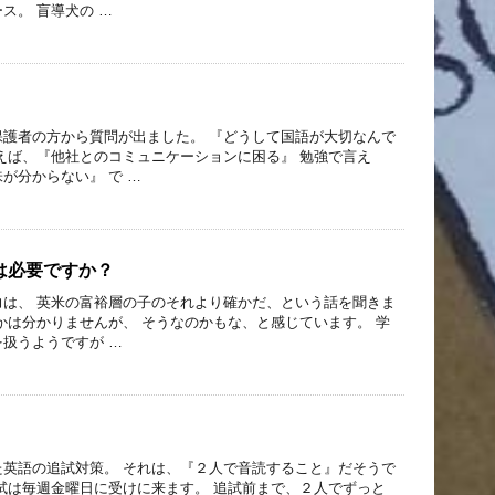
ス。 盲導犬の …
保護者の方から質問が出ました。 『どうして国語が大切なんで
えば、『他社とのコミュニケーションに困る』 勉強で言え
が分からない』 で …
は必要ですか？
力は、 英米の富裕層の子のそれより確かだ、という話を聞きま
かは分かりませんが、 そうなのかもな、と感じています。 学
扱うようですが …
た英語の追試対策。 それは、『２人で音読すること』だそうで
試は毎週金曜日に受けに来ます。 追試前まで、２人でずっと