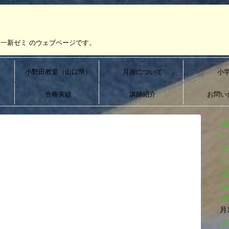
一新ゼミ のウェブページです。
）
小野田教室（山口県）
月謝について
小
合格実績
講師紹介
お問い
昭
円
金
い
金
ら
2
月
人