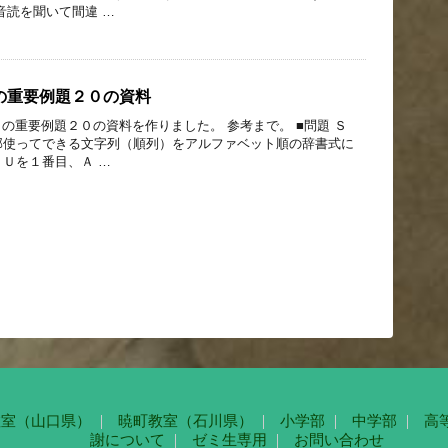
音読を聞いて間違 …
の重要例題２０の資料
Ａの重要例題２０の資料を作りました。 参考まで。 ■問題 Ｓ
部使ってできる文字列（順列）をアルファベット順の辞書式に
Ｕを１番目、Ａ …
教室（山口県）
暁町教室（石川県）
小学部
中学部
高
謝について
ゼミ生専用
お問い合わせ