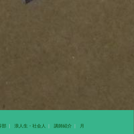
等部
浪人生・社会人
講師紹介
月