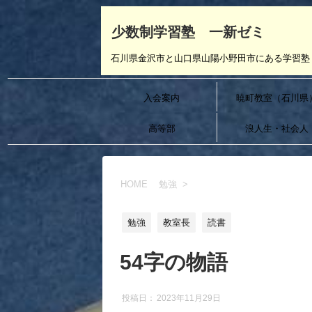
少数制学習塾 一新ゼミ
石川県金沢市と山口県山陽小野田市にある学習塾 
入会案内
暁町教室（石川県
高等部
浪人生・社会人
HOME
勉強
>
勉強
教室長
読書
54字の物語
投稿日：
2023年11月29日