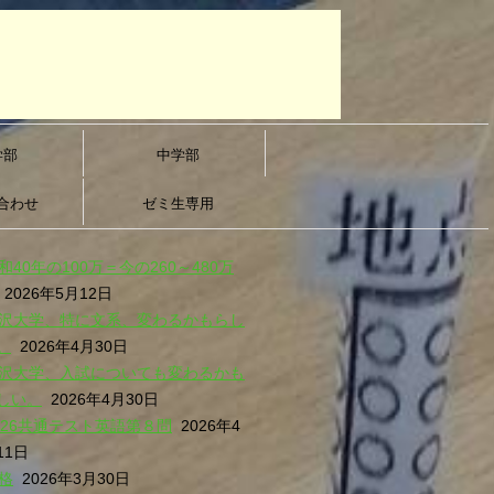
学部
中学部
合わせ
ゼミ生専用
和40年の100万＝今の260～480万
2026年5月12日
沢大学、特に文系、変わるかもらし
。
2026年4月30日
沢大学、入試についても変わるかも
しい。
2026年4月30日
026共通テスト英語第８問
2026年4
11日
格
2026年3月30日