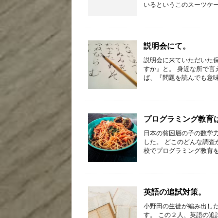
いるというこのスーツケー
説明会にて。
説明会に来ていただいた
すか』と。 身近な所で言
ば、『問題を読んでも意味
プログラミング教育
日本の貧困層の子の数学
した。 どこのどんな調査
校でプログラミング教育を
英語の追試対策。
小野田の生徒が編み出し
す。 この２人、英語の追