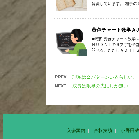
音読しています。 相手の
黄色チャート数学Ａ
■概要 黄色チャート数学
ＨＵＤＡＩの６文字を全
並べる。ただしＡＤＨＩＳ
PREV
理系は２パターンいるらしい。
成長は限界の先にしか無い
NEXT
入会案内
合格実績
小野田