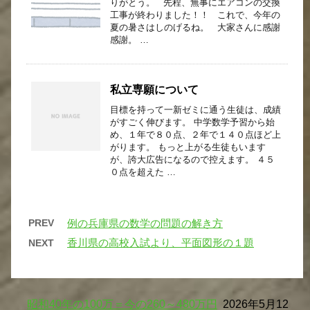
りがとう。 先程、無事にエアコンの交換
工事が終わりました！！ これで、今年の
夏の暑さはしのげるね。 大家さんに感謝
感謝。 …
私立専願について
目標を持って一新ゼミに通う生徒は、成績
がすごく伸びます。 中学数学予習から始
め、１年で８０点、２年で１４０点ほど上
がります。 もっと上がる生徒もいます
が、誇大広告になるので控えます。 ４５
０点を超えた …
PREV
例の兵庫県の数学の問題の解き方
香川県の高校入試より、平面図形の１題
NEXT
昭和40年の100万＝今の260～480万円
2026年5月12