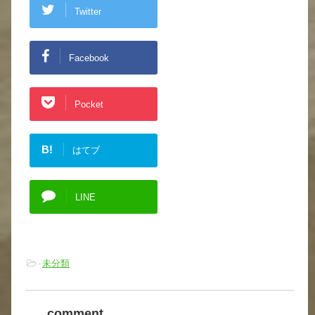
Twitter
Facebook
Pocket
B!
はてブ
LINE
-
未分類
comment