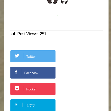
u
Post Views:
257
Twitter
Facebook
Pocket
B!
はてブ