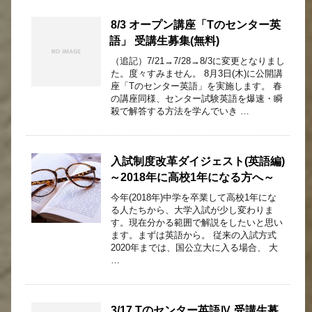
8/3 オープン講座「Tのセンター英
語」 受講生募集(無料)
（追記）7/21→7/28→8/3に変更となりまし
た。度々すみません。 8月3日(木)に公開講
座「Tのセンター英語」を実施します。 春
の講座同様、センター試験英語を爆速・瞬
殺で解答する方法を学んでいき …
入試制度改革ダイジェスト(英語編)
～2018年に高校1年になる方へ～
今年(2018年)中学を卒業して高校1年にな
る人たちから、大学入試が少し変わりま
す。現在分かる範囲で解説をしたいと思い
ます。まずは英語から。 従来の入試方式
2020年までは、国公立大に入る場合、 大
…
3/17 Tのセンター英語Ⅳ 受講生募