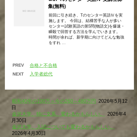
集(無料)
前回に引き続き、Tのセンター英語Ⅳを実
施します。 今回は、結構苦手な人が多い
センター試験英語の第5問(物語文)を爆速・
瞬殺で回答する方法を学んでいきます。
時間が余れば、新学期に向けてどんな勉強
をすれ …
PREV
合格と不合格
入学者総代
NEXT
昭和40年の100万＝今の260～480万円
2026年5月12
日
金沢大学、特に文系、変わるかもらしい。
2026年4
月30日
金沢大学、入試についても変わるかもらしい。
2026年4月30日