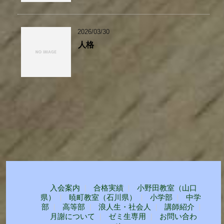
2026/03/30
人格
入会案内
合格実績
小野田教室（山口
県）
暁町教室（石川県）
小学部
中学
部
高等部
浪人生・社会人
講師紹介
月謝について
ゼミ生専用
お問い合わ