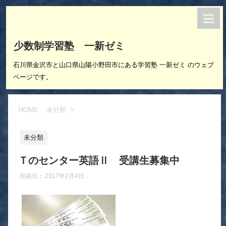
少数制学習塾 一新ゼミ
石川県金沢市と山口県山陽小野田市にある学習塾 一新ゼミ のウェブ
ページです。
HOME
未分類
>
未分類
Ｔのセンター英語Ⅱ 受講生募集中
投稿日：
2017年2月4日