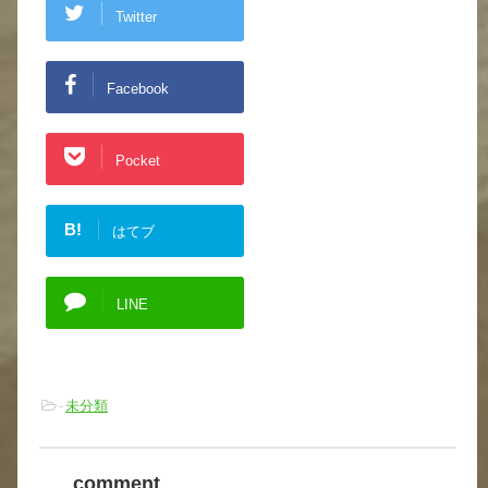
Twitter
Facebook
Pocket
B!
はてブ
LINE
-
未分類
comment