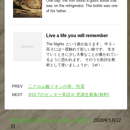
One day, the son found a glass bottle that
was on the refrigerator. The bottle was one
of his father …
Live a life you will remember
The Nights という曲があります。 中３～
高３には一度触れて欲しい曲です。 生き
ていくときに少し大事なことが書かれてい
るように思われます。 そのうち歌詞を教
材として使いましょうか。 Let i …
PREV
二クロム酸イオンの形、性質
3/10 Tのセンター英語Ⅲ 受講生募集(無料)
NEXT
昭和40年の100万＝今の260～480万円
2026年5月12
日